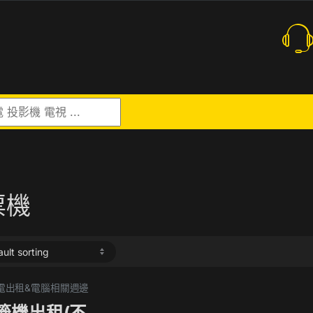
r:
票機
 筆電出租&電腦相關週邊