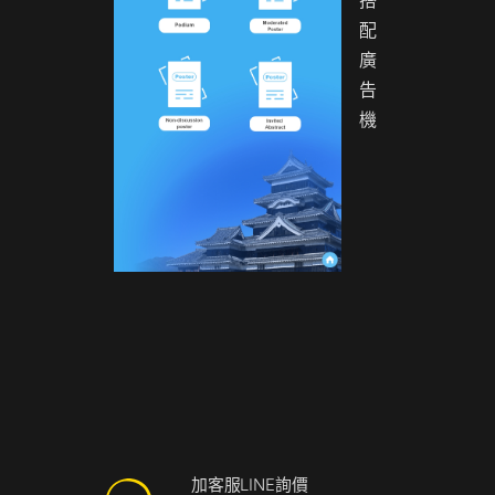
搭
配
廣
告
機
加客服LINE詢價