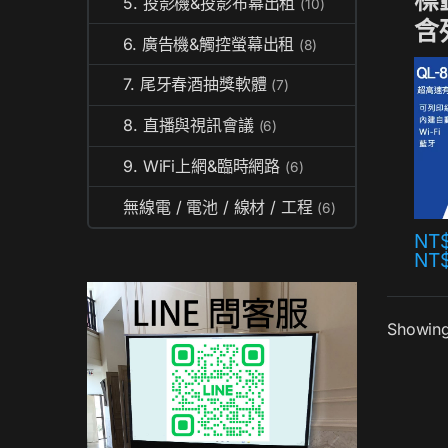
標
5. 投影機&投影布幕出租
(10)
含
6. 廣告機&觸控螢幕出租
(8)
7. 尾牙春酒抽獎軟體
(7)
8. 直播與視訊會議
(6)
9. WiFi上網&臨時網路
(6)
無線電 / 電池 / 線材 / 工程
(6)
NT
NT
Showing 