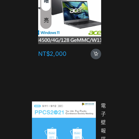
暗
亮
NT$
2,000
NT$
1,
電
子
壁
報