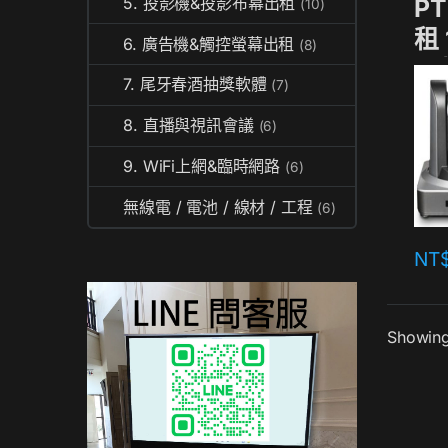
P
5. 投影機&投影布幕出租
(10)
租 
6. 廣告機&觸控螢幕出租
(8)
腳
7. 尾牙春酒抽獎軟體
(7)
8. 直播與視訊會議
(6)
9. WiFi上網&臨時網路
(6)
無線電 / 電池 / 線材 / 工程
(6)
NT
Showing 