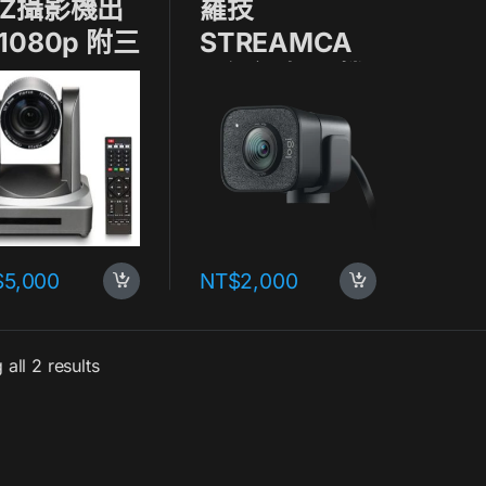
TZ攝影機出
羅技
1080p 附三
STREAMCA
架
M視訊 攝影機
出租
$
5,000
NT$
2,000
all 2 results