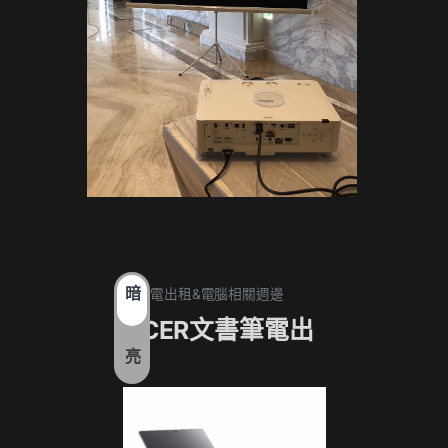
暗
1. 筆電出租&電腦相關週邊
1. 筆電
ACER文書筆電出
17
亮
租