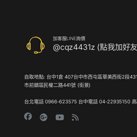
搭
配
廣
告
機
加客服LINE詢價