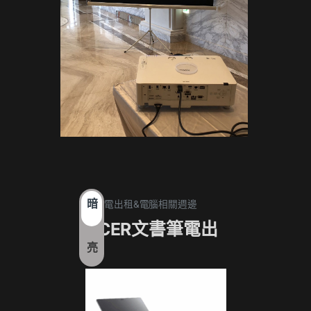
暗
1. 筆電出租&電腦相關週邊
1. 筆電
ACER文書筆電出
17
亮
租