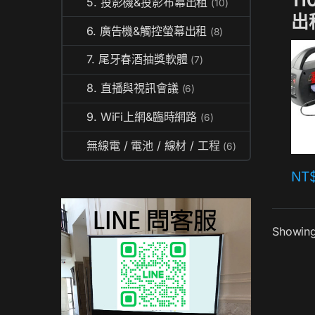
1
5. 投影機&投影布幕出租
(10)
出
6. 廣告機&觸控螢幕出租
(8)
7. 尾牙春酒抽獎軟體
(7)
8. 直播與視訊會議
(6)
9. WiFi上網&臨時網路
(6)
無線電 / 電池 / 線材 / 工程
(6)
NT
Showing 