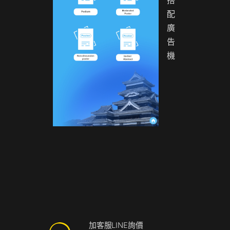
搭
配
廣
告
機
加客服LINE詢價