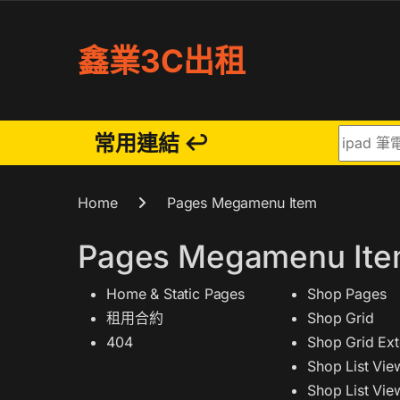
Skip to navigation
Skip to content
鑫業3C出租
Search fo
常用連結 ↩
Home
Pages Megamenu Item
Pages Megamenu It
Home & Static Pages
Shop Pages
租用合約
Shop Grid
404
Shop Grid Ex
Shop List Vie
Shop List Vie