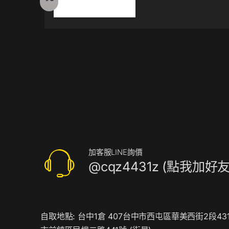
文章導覽
←
Smartphones Jumbotron
加客服LINE詢價
@cqz4431z (點我加好友
自取地點: 台中1倉 407台中市西屯區華美西街2段431