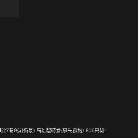
botron
→
街27巷9號(
街景
) 高雄臨時倉(事先預約) 806高雄