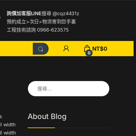
詢價加客服LINE
搜尋
@cqz4431z
預約成立>次日>物流寄到您手裏
工程技術諮詢 0966-623575
NT$
0
0
搜尋關鍵字:
About Blog
s
l width
l width