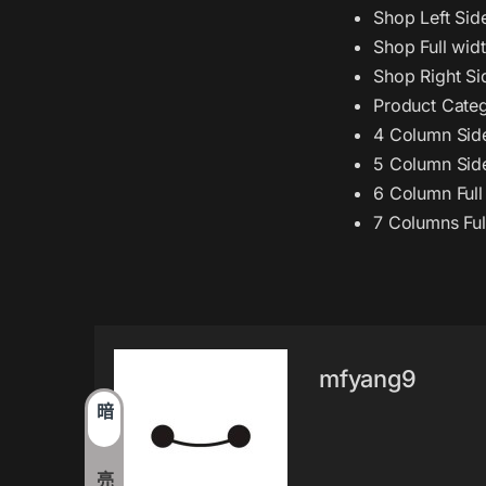
Shop Left Sid
Shop Full wid
Shop Right Si
Product Categ
4 Column Sid
5 Column Sid
6 Column Full
7 Columns Ful
mfyang9
暗
亮