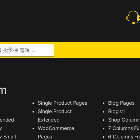
r:
em
Single Product Pages
Blog Pages
Single Product
Blog v1
tended
Extended
Shop Column
w
WooCommerce
7 Columns Ful
w Small
Pages
6 Columns Ful