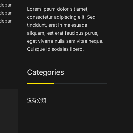
debar
Lorem ipsum dolor sit amet,
debar
consectetur adipiscing elit. Sed
debar
tincidunt, erat in malesuada
aliquam, est erat faucibus purus,
eget viverra nulla sem vitae neque.
Quisque id sodales libero.
Categories
沒有分類