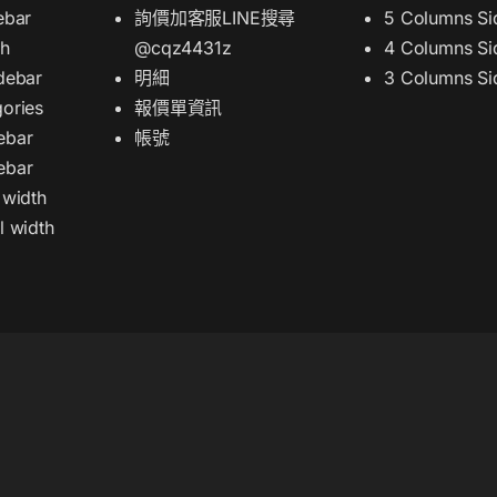
ebar
詢價加客服LINE搜尋
5 Columns Si
th
@cqz4431z
4 Columns Si
debar
明細
3 Columns Si
ories
報價單資訊
ebar
帳號
ebar
 width
l width