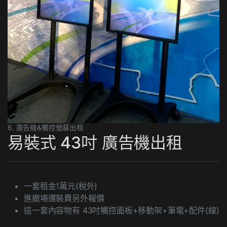
6. 廣告機&觸控螢幕出租
易裝式 43吋 廣告機出租
一套租金1萬元(稅外)
進撤場運裝費另外報價
這一套內容物有 43吋觸控面板+移動架+筆電+配件(線)