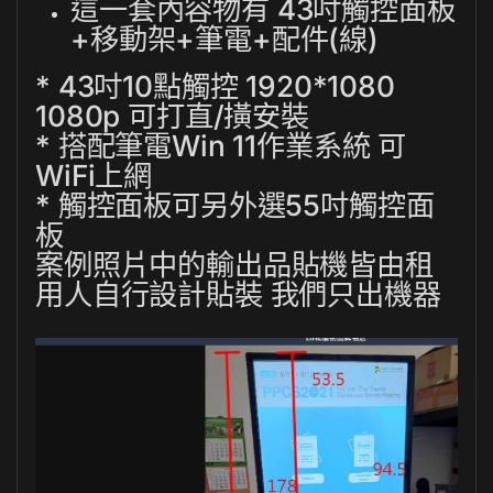
這一套內容物有 43吋觸控面板
+移動架+筆電+配件(線)
* 43吋10點觸控 1920*1080
1080p 可打直/撗安裝
* 搭配筆電Win 11作業系統 可
WiFi上網
* 觸控面板可另外選55吋觸控面
板
案例照片中的輸出品貼機皆由租
用人自行設計貼裝 我們只出機器