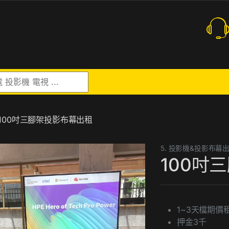
r:
100吋三腳架投影布幕出租
5. 投影機&投影布幕
100吋
1~3天檔期價
押金3千