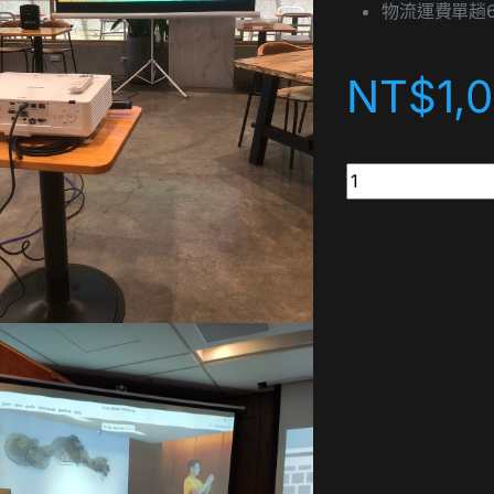
物流運費單趟6
NT$
1,
100吋三腳架投影布幕