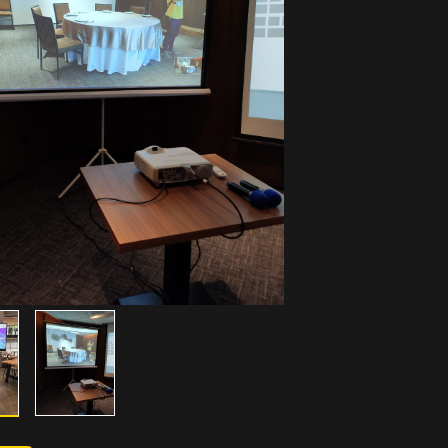
出租&電腦相關週邊
9. WiFi上網&臨時網路
吋文書筆電出租
4G Wi-Fi 基地台
出租(大功率)
500
NT$
1,500