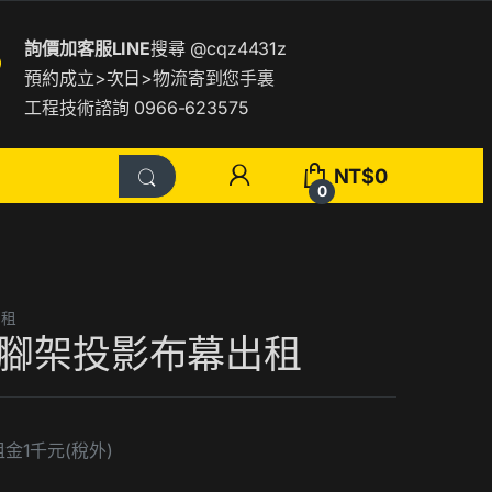
詢價加客服LINE
搜尋
@cqz4431z
預約成立>次日>物流寄到您手裏
工程技術諮詢 0966-623575
NT$
0
0
出租
三腳架投影布幕出租
租金1千元(稅外)