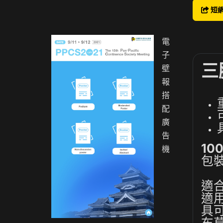
短
電
子
三
壁
報
搭
配
廣
告
1
機
包裝
適
適
具