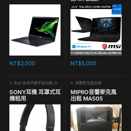
A370M(同
RTX3050)
NT$
2,000
NT$
5,000
2. iPad 安卓手機平板出租
,
8.
4. 音響麥克風出租
直播與視訊會議
SONY耳機 耳罩式耳
MIPRO音響麥克風
機租用
出租 MA505