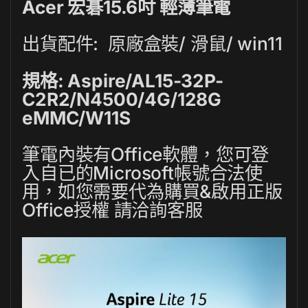
Acer 宏碁15.6吋 輕薄筆電
出貨配件: 原廠盒裝/ 滑鼠/ win11
規格: Aspire/AL15-32P-
C2R2/N4500/4G/128G
eMMC/W11S
筆電內裝有Office軟體，您可登
入自已的Microsoft帳號合法使
用，如您需要代為
購買&啟用正版
Office授權
請洽詢客服