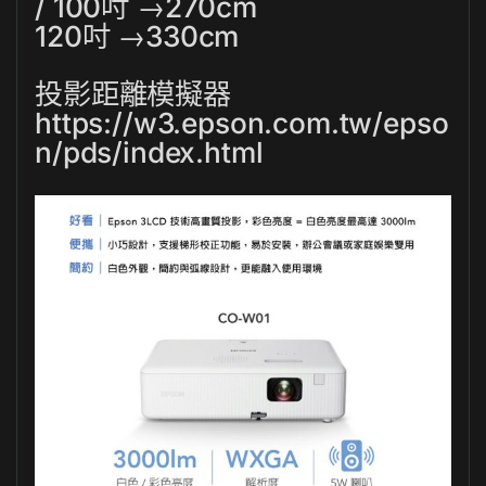
/ 100吋 →270cm
120吋 →330cm
投影距離模擬器
https://w3.epson.com.tw/epso
n/pds/index.html