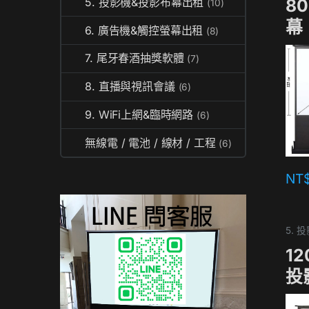
8
5. 投影機&投影布幕出租
(10)
幕
6. 廣告機&觸控螢幕出租
(8)
7. 尾牙春酒抽獎軟體
(7)
8. 直播與視訊會議
(6)
9. WiFi上網&臨時網路
(6)
無線電 / 電池 / 線材 / 工程
(6)
NT
5.
1
投