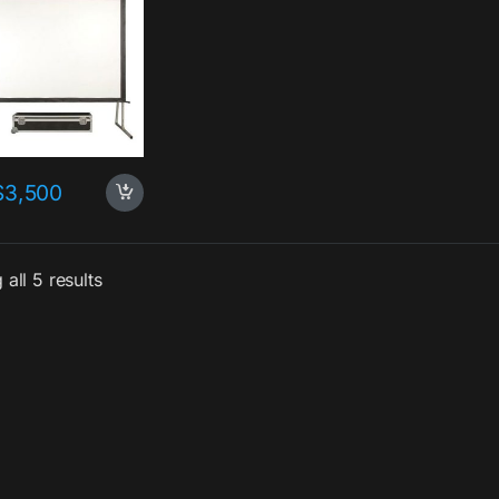
$
3,500
all 5 results
出租&電腦相關週邊
9. WiFi上網&臨時網路
吋文書筆電出租
4G Wi-Fi 基地台
出租(大功率)