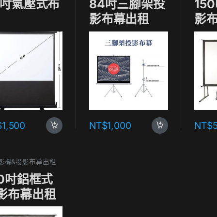
0吋氣壓式布
84吋三腳架投
15
影布幕出租
影
$
1,500
NT$
1,000
NT$
 投影機&投影布幕出租
20吋鋁框式
影布幕出租