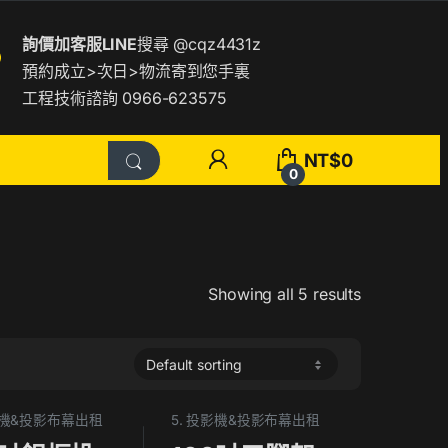
詢價加客服LINE
搜尋
@cqz4431z
預約成立>次日>物流寄到您手裏
工程技術諮詢 0966-623575
NT$
0
0
Showing all 5 results
影機&投影布幕出租
5. 投影機&投影布幕出租