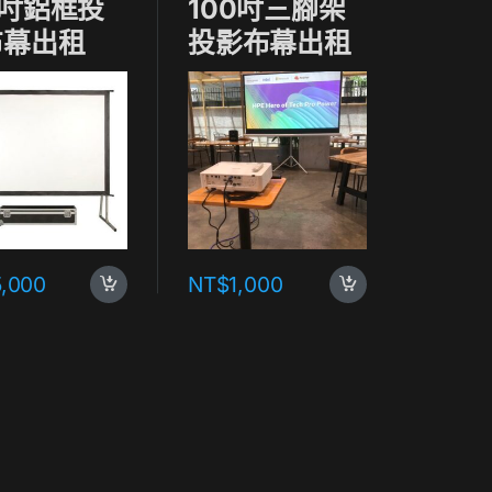
0吋鋁框投
100吋三腳架
布幕出租
投影布幕出租
5,000
NT$
1,000