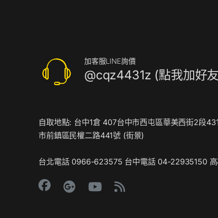
搭
配
廣
告
機
加客服LINE詢價