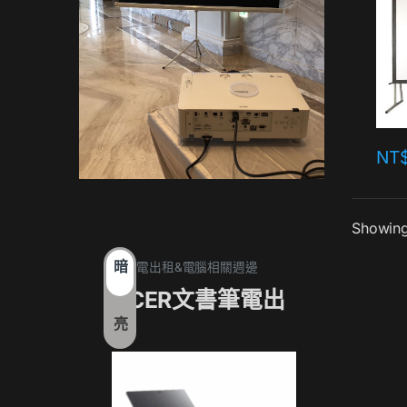
NT
Showing 
暗
1. 筆電出租&電腦相關週邊
1. 筆電
ACER文書筆電出
17
亮
租