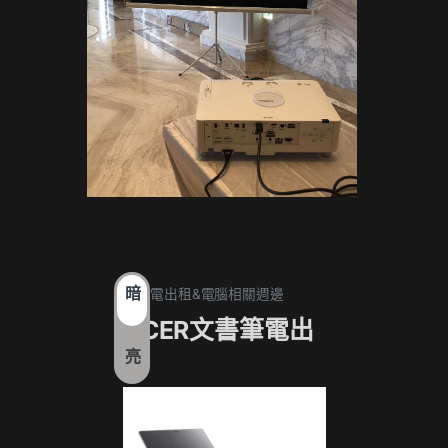
暗
1. 筆電出租&電腦相關週邊
1. 筆電
ACER文書筆電出
17
亮
租