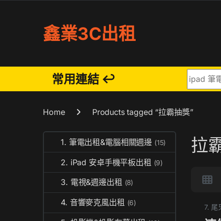
Skip to navigation
Skip to content
鑫業3C出租
Search fo
常用連結 ↩
Home
Products tagged “拉霸抽獎”
拉
1. 筆電出租&電腦相關週邊
(15)
2. iPad 安卓手機平板出租
(9)
3. 電視&週邊出租
(8)
4. 音響麥克風出租
(6)
7.