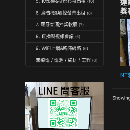
連
5. 投影機&投影布幕出租
(10)
獎
6. 廣告機&觸控螢幕出租
(8)
裝
7. 尾牙春酒抽獎軟體
(7)
8. 直播與視訊會議
(6)
9. WiFi上網&臨時網路
(6)
無線電 / 電池 / 線材 / 工程
(6)
NT
Showing 