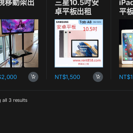
視移動架出
三星10.5吋安
iPa
卓平板出租
平板
吋
$
2,000
NT$
1,500
NT$
all 3 results