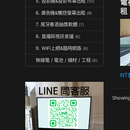
電
5. 投影機&投影布幕出租
(10)
租
6. 廣告機&觸控螢幕出租
(8)
7. 尾牙春酒抽獎軟體
(7)
8. 直播與視訊會議
(6)
9. WiFi上網&臨時網路
(6)
無線電 / 電池 / 線材 / 工程
(6)
NT
Showing 