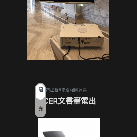
暗
1. 筆電出租&電腦相關週邊
1. 筆電
ACER文書筆電出
17
亮
租