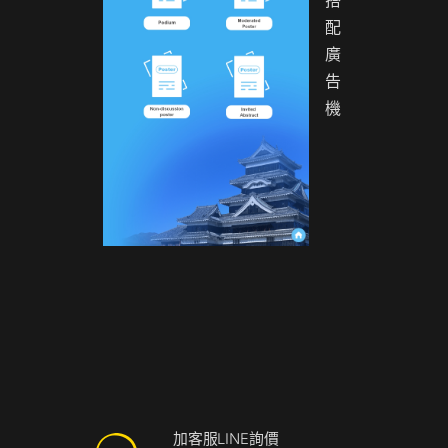
搭
配
廣
告
機
加客服LINE詢價