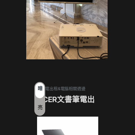
暗
1. 筆電出租&電腦相關週邊
1. 筆電
ACER文書筆電出
17
亮
租