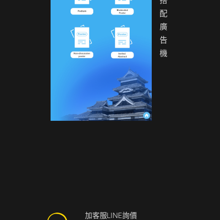
搭
配
廣
告
機
加客服LINE詢價