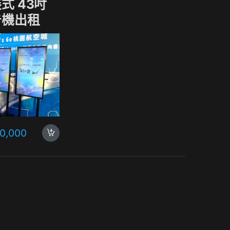
式 43吋
告機出租
10,000