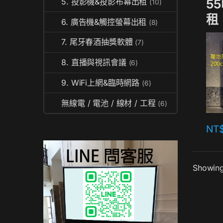
5
5. 投影機&投影布幕出租
(10)
租
6. 廣告機&觸控螢幕出租
(8)
7. 尾牙春酒抽獎軟體
(7)
8. 直播與視訊會議
(6)
9. WiFi上網&臨時網路
(6)
無線電 / 電池 / 線材 / 工程
(6)
NT
Showing 