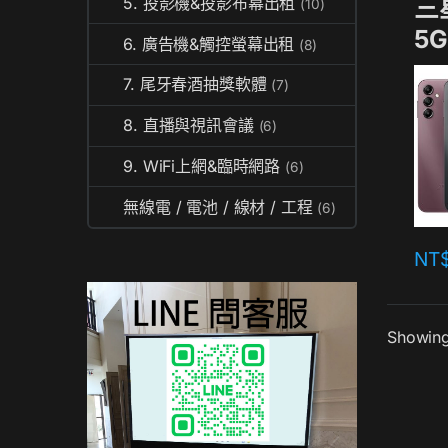
三星
5. 投影機&投影布幕出租
(10)
5
6. 廣告機&觸控螢幕出租
(8)
7. 尾牙春酒抽獎軟體
(7)
8. 直播與視訊會議
(6)
9. WiFi上網&臨時網路
(6)
無線電 / 電池 / 線材 / 工程
(6)
NT
Showing 