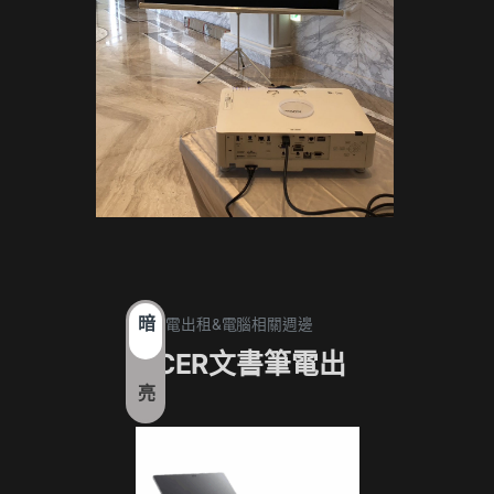
暗
1. 筆電出租&電腦相關週邊
1. 筆電
ACER文書筆電出
17
亮
租