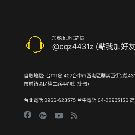
搭
配
廣
告
機
加客服LINE詢價