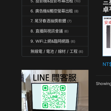
三
5. 投影機&投影布幕出租
(10)
卓
6. 廣告機&觸控螢幕出租
(8)
7. 尾牙春酒抽獎軟體
(7)
8. 直播與視訊會議
(6)
9. WiFi上網&臨時網路
(6)
無線電 / 電池 / 線材 / 工程
(6)
NT
Showing 