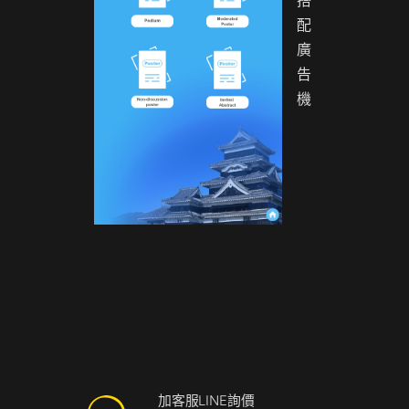
搭
配
廣
告
機
加客服LINE詢價