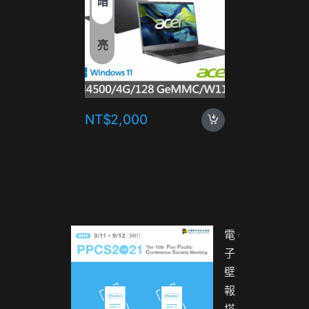
暗
亮
NT$
2,000
NT$
1,
電
子
壁
報