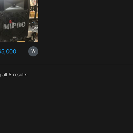
$
5,000
all 5 results
出租&電腦相關週邊
9. WiFi上網&臨時網路
吋文書筆電出租
4G Wi-Fi 基地台
出租(大功率)