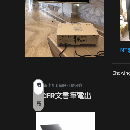
NT
Showing 
暗
1. 筆電出租&電腦相關週邊
1. 筆電
ACER文書筆電出
17
亮
租