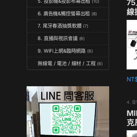
7
5. 投影機&投影布幕出租
(10)
線
6. 廣告機&觸控螢幕出租
(8)
租
7. 尾牙春酒抽獎軟體
(7)
8. 直播與視訊會議
(6)
9. WiFi上網&臨時網路
(6)
無線電 / 電池 / 線材 / 工程
(6)
NT
4.
M
克
M