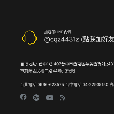
搭
配
廣
告
機
加客服LINE詢價