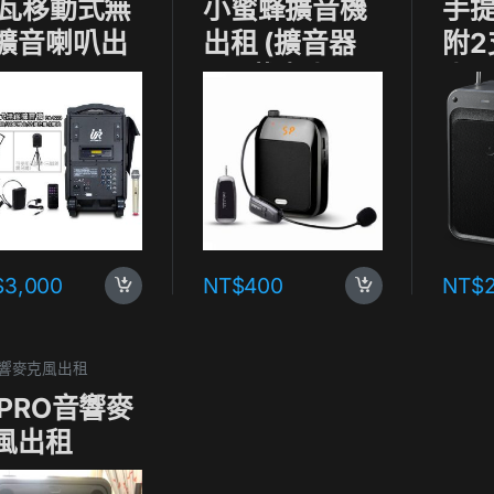
5瓦移動式無
小蜜蜂擴音機
手
擴音喇叭出
出租 (擴音器
附
+頭戴麥克風)
克
$
3,000
NT$
400
NT$
 音響麥克風出租
IPRO音響麥
風出租
A505