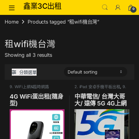
Skip to navigation
Skip to content
鑫業3C出租
0
Home
Products tagged “租wifi機台灣”
租wifi機台灣
Showing all 3 results
分類選單
9. WiFi上網&臨時網路
2. iPad 安卓手機平板出租
,
9.
WiFi上網&臨時網路
4G WiFi蛋出租(隨身
中華電信/ 台灣大哥
型)
大/ 遠傳 5G 4G上網
SIM卡出租