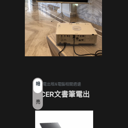
暗
1. 筆電出租&電腦相關週邊
1. 筆電
ACER文書筆電出
17
亮
租