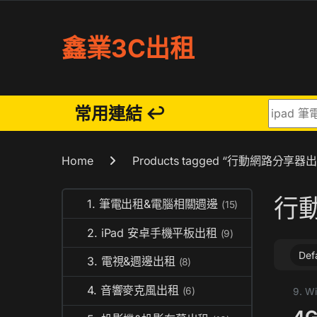
Skip to navigation
Skip to content
鑫業3C出租
Search fo
常用連結 ↩
Home
Products tagged “行動網路分享器
行
1. 筆電出租&電腦相關週邊
(15)
2. iPad 安卓手機平板出租
(9)
3. 電視&週邊出租
(8)
4. 音響麥克風出租
(6)
9. 