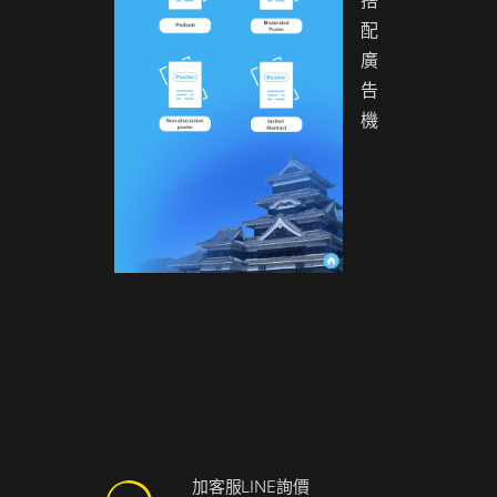
搭
配
廣
告
機
加客服LINE詢價