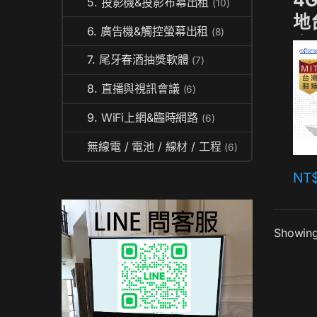
4G
5. 投影機&投影布幕出租
(10)
地
6. 廣告機&觸控螢幕出租
(8)
率
7. 尾牙春酒抽獎軟體
(7)
8. 直播與視訊會議
(6)
9. WiFi上網&臨時網路
(6)
無線電 / 電池 / 線材 / 工程
(6)
NT
Showing 