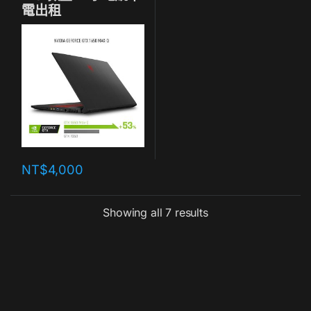
電出租
NT$
4,000
Showing all 7 results