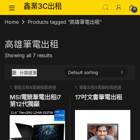
Skip to navigation
Skip to content
鑫業3C出租
0
Home
Products tagged “高雄筆電出租”
高雄筆電出租
Showing all 7 results
分類選單
1. 筆電出租&電腦相關週邊
1. 筆電出租&電腦相關週邊
MSI電競筆電出租i7
17吋文書筆電出租
第12代獨顯
A370M(同
RTX3050)