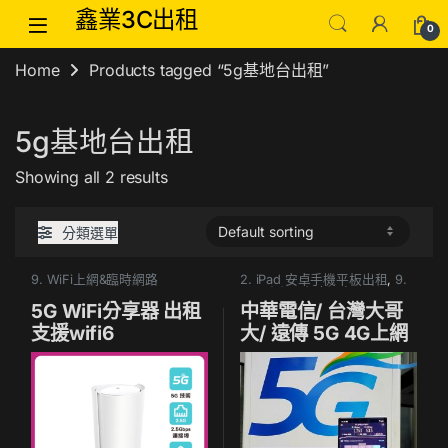
Skip to navigation
Skip to content
鑫業3C出租
0
Home
Products tagged “5g基地台出租”
5g基地台出租
Showing all 2 results
分類選單
9. WiFi上網&臨時網路
2. iPad 安卓手機平板出租
,
9.
WiFi上網&臨時網路
5G WiFi分享器 出租
中華電信/ 台灣大哥
支援wifi6
大/ 遠傳 5G 4G上網
SIM卡出租