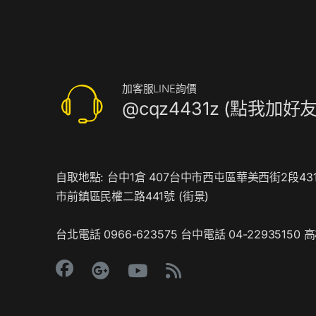
搭
配
廣
告
機
加客服LINE詢價