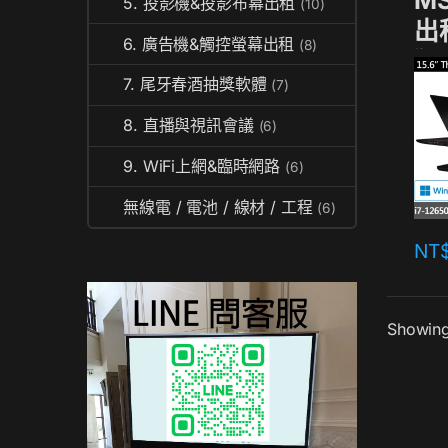
M
5. 投影機&投影布幕出租
(10)
出
6. 廣告機&觸控螢幕出租
(8)
獨
7. 尾牙春酒抽獎軟體
(7)
A
RT
8. 直播與視訊會議
(6)
9. WiFi上網&臨時網路
(6)
無線電 / 電池 / 線材 / 工程
(6)
NT
Showing 