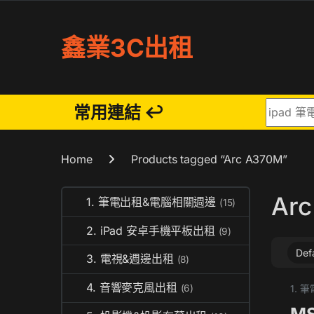
Skip to navigation
Skip to content
鑫業3C出租
Search fo
常用連結 ↩
Home
Products tagged “Arc A370M”
Ar
1. 筆電出租&電腦相關週邊
(15)
2. iPad 安卓手機平板出租
(9)
3. 電視&週邊出租
(8)
4. 音響麥克風出租
(6)
1.