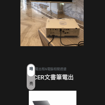
暗
1. 筆電出租&電腦相關週邊
1. 筆電
ACER文書筆電出
17
亮
租