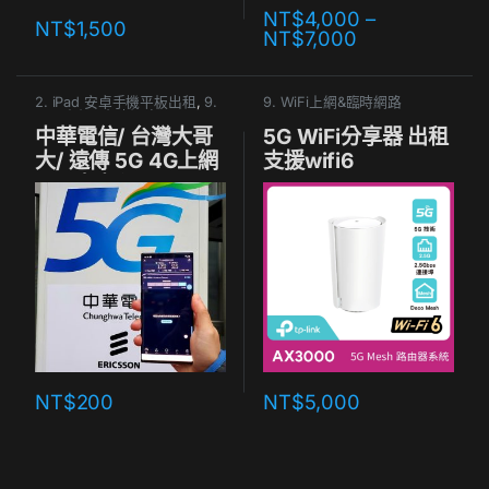
NT$
4,000
–
NT$
1,500
NT$
7,000
2. iPad 安卓手機平板出租
,
9.
9. WiFi上網&臨時網路
WiFi上網&臨時網路
中華電信/ 台灣大哥
5G WiFi分享器 出租
大/ 遠傳 5G 4G上網
支援wifi6
SIM卡出租
NT$
200
NT$
5,000