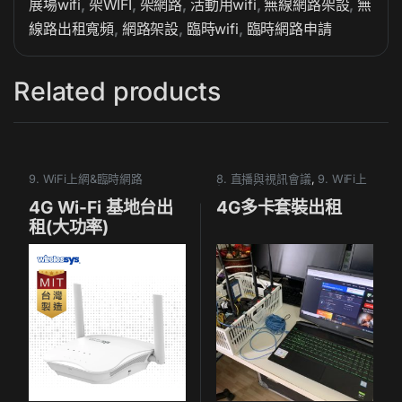
展場wifi
,
架WIFI
,
架網路
,
活動用wifi
,
無線網路架設
,
無
線路出租寬頻
,
網路架設
,
臨時wifi
,
臨時網路申請
Related products
9. WiFi上網&臨時網路
8. 直播與視訊會議
,
9. WiFi上
網&臨時網路
4G Wi-Fi 基地台出
4G多卡套裝出租
租(大功率)