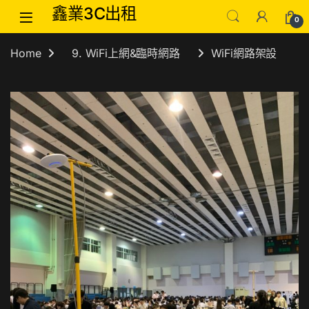
Skip to navigation
Skip to content
鑫業3C出租
0
Home
9. WiFi上網&臨時網路
WiFi網路架設